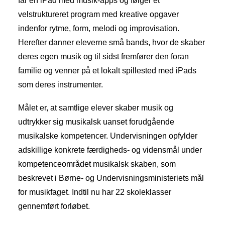
får en iPad med musik-apps og følger et
velstruktureret program med kreative opgaver
indenfor rytme, form, melodi og improvisation.
Herefter danner eleverne små bands, hvor de skaber
deres egen musik og til sidst fremfører den foran
familie og venner på et lokalt spillested med iPads
som deres instrumenter.
Målet er, at samtlige elever skaber musik og
udtrykker sig musikalsk uanset forudgående
musikalske kompetencer. Undervisningen opfylder
adskillige konkrete færdigheds- og vidensmål under
kompetenceområdet musikalsk skaben, som
beskrevet i Børne- og Undervisningsministeriets mål
for musikfaget. Indtil nu har 22 skoleklasser
gennemført forløbet.