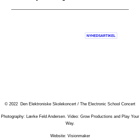
NYHEDSARTIKEL
© 2022 Den Elektroniske Skolekoncert / The Electronic School Concert
Elever ferniserede deres egen
Photography: Lærke Feld Andersen. Video: Grow Productions and Play Your
musik på Gildbroskolen
Way.
Website: Visionmaker