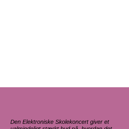
desuden samme pædagogiske struktur, bygget på en
klar og overskuelig kreativ opgave, som naturligt
leder til temaet for den følgende lektion. Klik på
knappen for mere info.
Den Elektroniske Skolekoncert giver et
ualmindeligt stærkt bud på, hvordan det